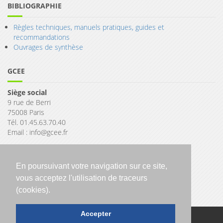
BIBLIOGRAPHIE
Règles techniques, manuels pratiques, guides et
recommandations
Ouvrages de synthèse
GCEE
Siège social
9 rue de Berri
75008 Paris
Tél. 01.45.63.70.40
Email : info@gcee.fr
En poursuivant votre navigation sur ce site,
vous acceptez l'utilisation de traceurs
(cookies).
Accepter