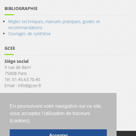
BIBLIOGRAPHIE
Règles techniques, manuels pratiques, guides et
recommandations
Ouvrages de synthèse
GCEE
Siège social
9 rue de Berri
75008 Paris
Tél. 01.45.63.70.40
Email : info@gcee.fr
En poursuivant votre navigation sur ce site,
vous acceptez l'utilisation de traceurs
(cookies).
Accepter